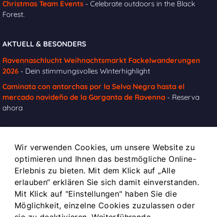
Christmas Team Events
- Celebrate outdoors in the Black
Forest.
AKTUELL & BESONDERS
Ravennaschlucht Weihnachtsmarkt Fackelwanderungen
2026
- Dein stimmungsvolles Winterhighlight
Caminata con antorchas por la Selva Negra hasta el
mercado navideño de la Garganta de Ravenna
- Reserva
ahora
Wir verwenden Cookies, um unsere Website zu
INFOS
optimieren und Ihnen das bestmögliche Online-
Impressum
Erlebnis zu bieten. Mit dem Klick auf „Alle
Kontakt
erlauben“ erklären Sie sich damit einverstanden.
Mit Klick auf "Einstellungen" haben Sie die
Datenschutz
Möglichkeit, einzelne Cookies zuzulassen oder
Allgemeine Geschäftsbedingungen