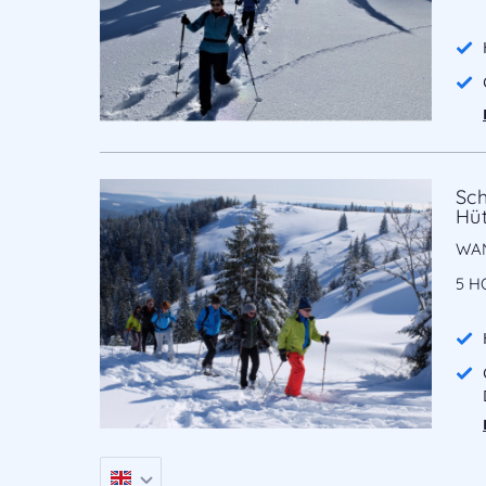
Sc
Hüt
WAN
5 H