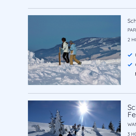
Sc
PAR
2 H
Sc
Fe
WAN
3 H