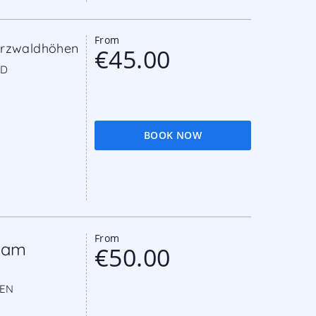
From
arzwaldhöhen
€45.00
ND
BOOK NOW
From
 am
€50.00
TEN