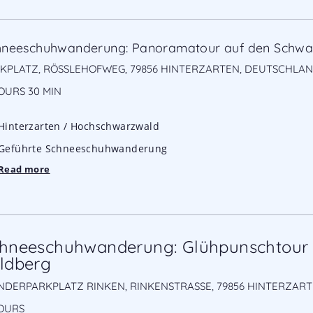
hneeschuhwanderung: Panoramatour auf den Schw
KPLATZ, RÖSSLEHOFWEG, 79856 HINTERZARTEN, DEUTSCHLA
OURS
30 MIN
Hinterzarten / Hochschwarzwald
Geführte Schneeschuhwanderung
Read more
hneeschuhwanderung: Glühpunschtour
ldberg
DERPARKPLATZ RINKEN, RINKENSTRASSE, 79856 HINTERZAR
OURS