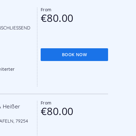
From
€80.00
SCHLIESSEND W
BOOK NOW
iterter
From
 Heißer
€80.00
LN, 79254 O