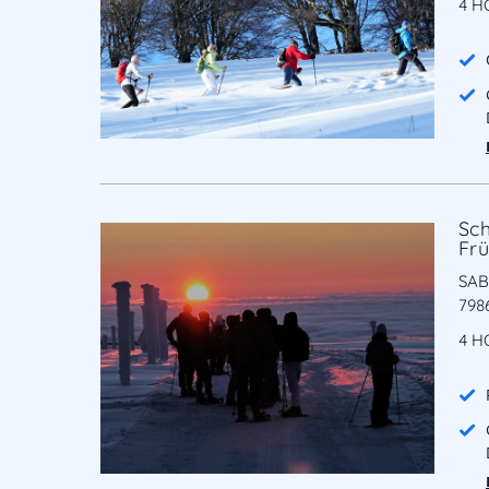
4 H
Sc
Frü
SAB
986
4 H