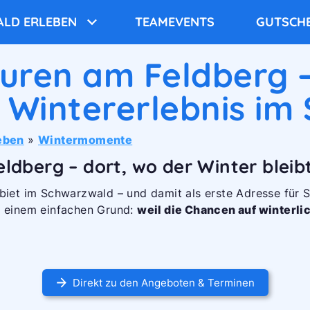
LD ERLEBEN
TEAMEVENTS
GUTSCHE
uren am Feldberg 
 Wintererlebnis im
eben
»
Wintermomente
dberg – dort, wo der Winter bleib
Gebiet im Schwarzwald – und damit als erste Adresse fü
s einem einfachen Grund:
weil die Chancen auf winterl
Direkt zu den Angeboten & Terminen